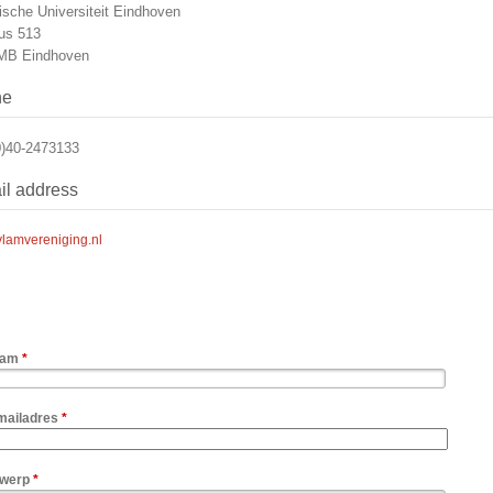
ische Universiteit Eindhoven
us 513
MB Eindhoven
ne
0)40-2473133
il address
lamvereniging.nl
aam
*
mailadres
*
rwerp
*