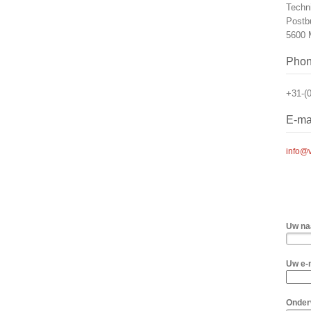
Techn
Postb
5600 
Pho
+31-(
E-ma
info@v
Uw n
Uw e-
Onde