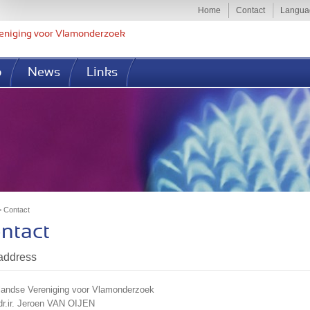
Jump to navigation
Home
Contact
Langua
eniging voor Vlamonderzoek
p
News
Links
>
Contact
u are here
ntact
address
landse Vereniging voor Vlamonderzoek
 dr.ir. Jeroen VAN OIJEN