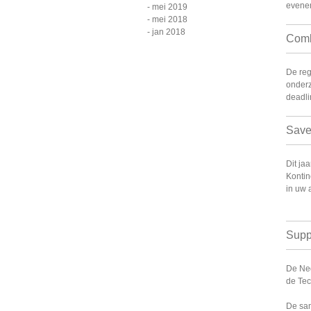
evenem
mei 2019
mei 2018
jan 2018
Comb
De reg
onderz
deadli
Save
Dit ja
Kontin
in uw 
Supp
De Ned
de Tec
De sam