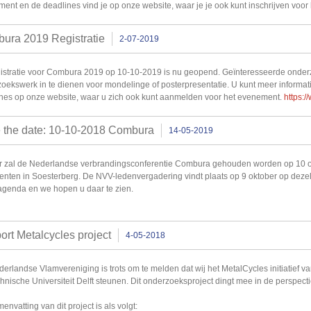
ent en de deadlines vind je op onze website, waar je je ook kunt inschrijven voo
ura 2019 Registratie
2-07-2019
istratie voor Combura 2019 op 10-10-2019 is nu geopend. Geïnteresseerde onde
oekswerk in te dienen voor mondelinge of posterpresentatie. U kunt meer informa
nes op onze website, waar u zich ook kunt aanmelden voor het evenement.
https:/
 the date: 10-10-2018 Combura
14-05-2019
ar zal de Nederlandse verbrandingsconferentie Combura gehouden worden op 10 ok
enten in Soesterberg. De NVV-ledenvergadering vindt plaats op 9 oktober op dez
agenda en we hopen u daar te zien.
ort Metalcycles project
4-05-2018
erlandse Vlamvereniging is trots om te melden dat wij het MetalCycles initiatief v
hnische Universiteit Delft steunen. Dit onderzoeksproject dingt mee in de perspec
envatting van dit project is als volgt: