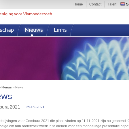
Jump to navigation
Home
Contact
Talen
Ne
eniging voor Vlamonderzoek
schap
Nieuws
Links
>
Nieuws
>
News
bent hier
ews
ura 2021
29-09-2021
chrijvingen voor Combura 2021 die plaatsvinden op 11-11-2021 zijn nu geopend.
odigd om hun onderzoekswerk in te dienen voor een mondelinge presentatie of post