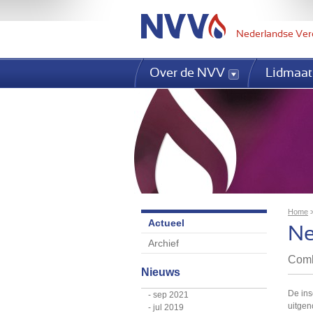
Nederlandse Ver
Over de NVV
Lidmaat
Home
Actueel
U 
N
Archief
Comb
Nieuws
De ins
sep 2021
uitgen
jul 2019