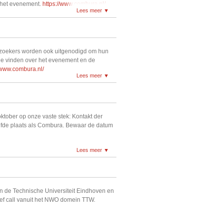
r het evenement.
https://www.combura.nl/
Lees meer
rzoekers worden ook uitgenodigd om hun
tie vinden over het evenement en de
/www.combura.nl/
Lees meer
tober op onze vaste stek: Kontakt der
elfde plaats als Combura. Bewaar de datum
Lees meer
an de Technische Universiteit Eindhoven en
tief call vanuit het NWO domein TTW.