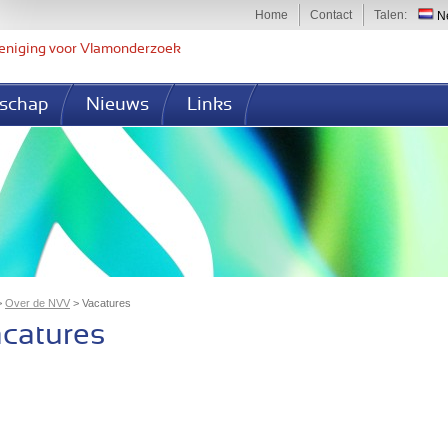
Jump to navigation
Home
Contact
Talen
Ne
eniging voor Vlamonderzoek
schap
Nieuws
Links
>
Over de NVV
>
Vacatures
bent hier
catures