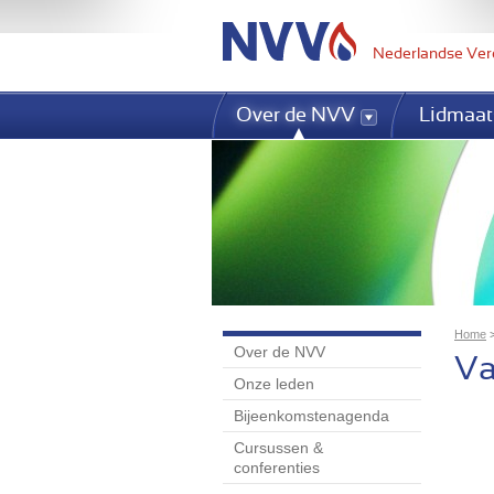
Nederlandse Ver
Over de NVV
Lidmaat
Home
Over de NVV
U 
Va
Onze leden
Bijeenkomstenagenda
Cursussen &
conferenties