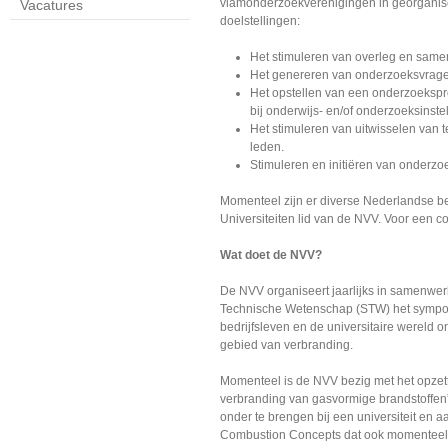
vlamonderzoekverenigingen in georganise
Vacatures
doelstellingen:
Het stimuleren van overleg en same
Het genereren van onderzoeksvrage
Het opstellen van een onderzoekspr
bij onderwijs- en/of onderzoeksinste
Het stimuleren van uitwisselen van 
leden.
Stimuleren en initiëren van onderzo
Momenteel zijn er diverse Nederlandse b
Universiteiten lid van de NVV. Voor een c
Wat doet de NVV?
De NVV organiseert jaarlijks in samenwerk
Technische Wetenschap (STW) het sympo
bedrijfsleven en de universitaire wereld
gebied van verbranding.
Momenteel is de NVV bezig met het opzet
verbranding van gasvormige brandstoffen”.
onder te brengen bij een universiteit en 
Combustion Concepts dat ook momenteel 