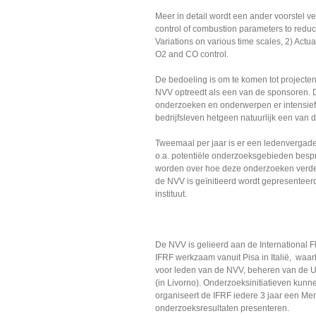
Meer in detail wordt een ander voorstel v
control of combustion parameters to redu
Variations on various time scales, 2) Ac
O2 and CO control.
De bedoeling is om te komen tot projecte
NVV optreedt als een van de sponsoren. Du
onderzoeken en onderwerpen er intensief c
bedrijfsleven hetgeen natuurlijk een van 
Tweemaal per jaar is er een ledenvergader
o.a. potentiële onderzoeksgebieden besp
worden over hoe deze onderzoeken verd
de NVV is geïnitieerd wordt gepresenteerd.
instituut.
De NVV is gelieerd aan de International 
IFRF werkzaam vanuit Pisa in Italië, waarbi
voor leden van de NVV, beheren van de Uni
(in Livorno). Onderzoeksinitiatieven kunn
organiseert de IFRF iedere 3 jaar een Me
onderzoeksresultaten presenteren.