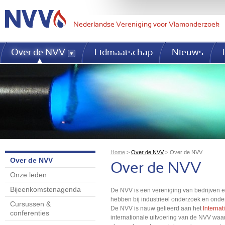
Jum
Nederlandse Vereniging voor Vlamonderzoek
Over de NVV
Lidmaatschap
Nieuws
Home
>
Over de NVV
>
Over de NVV
Over de NVV
U bent hier
Over de NVV
Onze leden
Bijeenkomstenagenda
De NVV is een vereniging van bedrijven en
hebben bij industrieel onderzoek en onde
Cursussen &
De NVV is nauw gelieerd aan het
Interna
conferenties
internationale uitvoering van de NVV waarin